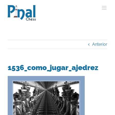
Saltar
al
contenido
Anterior
1536_como_jugar_ajedrez