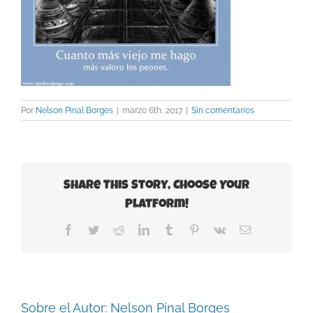
Por
Nelson Pinal Borges
|
marzo 6th, 2017
|
Sin comentarios
Share This Story, Choose Your
Platform!
Facebook
Twitter
Reddit
LinkedIn
Tumblr
Pinterest
Vk
Correo
electrónico
Sobre el Autor:
Nelson Pinal Borges