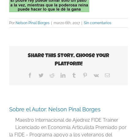
Por
Nelson Pinal Borges
|
marzo 6th, 2017
|
Sin comentarios
Share This Story, Choose Your
Platform!
Facebook
Twitter
Reddit
LinkedIn
Tumblr
Pinterest
Vk
Correo
electrónico
Sobre el Autor:
Nelson Pinal Borges
Maestro Internacional de Ajedrez FIDE Trainer
Licenciado en Economía Articulista Premiado por
la FIDE - Programa apoyo a los veteranos del