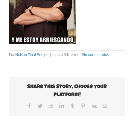
Por
Nelson Pinal Borges
|
marzo 6th, 2017
|
Sin comentarios
Share This Story, Choose Your
Platform!
Facebook
Twitter
Reddit
LinkedIn
Tumblr
Pinterest
Vk
Correo
electrónico