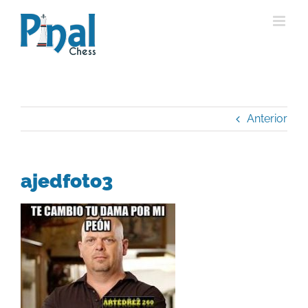
Saltar
al
contenido
Anterior
ajedfoto3