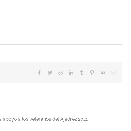
Facebook
Twitter
Reddit
LinkedIn
Tumblr
Pinterest
Vk
Correo
electrón
a apoyo a los veteranos del Ajedrez 2021