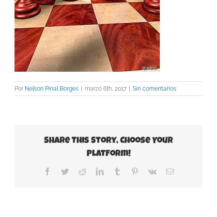
Por
Nelson Pinal Borges
|
marzo 6th, 2017
|
Sin comentarios
Share This Story, Choose Your
Platform!
Facebook
Twitter
Reddit
LinkedIn
Tumblr
Pinterest
Vk
Correo
electrónico