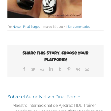
Por
Nelson Pinal Borges
|
marzo 6th, 2017
|
Sin comentarios
Share This Story, Choose Your
Platform!
Facebook
Twitter
Reddit
LinkedIn
Tumblr
Pinterest
Vk
Correo
electrónico
Sobre el Autor:
Nelson Pinal Borges
Maestro Internacional de Ajedrez FIDE Trainer