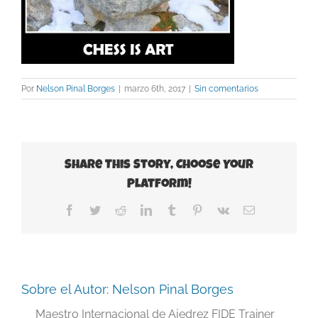
Por
Nelson Pinal Borges
|
marzo 6th, 2017
|
Sin comentarios
Share This Story, Choose Your
Platform!
Facebook
Twitter
Reddit
LinkedIn
Tumblr
Pinterest
Vk
Correo
electrónico
Sobre el Autor:
Nelson Pinal Borges
Maestro Internacional de Ajedrez FIDE Trainer