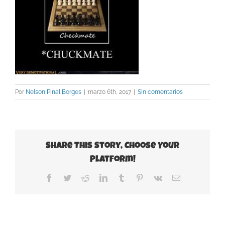
Por
Nelson Pinal Borges
|
marzo 6th, 2017
|
Sin comentarios
Share This Story, Choose Your
Platform!
Facebook
Twitter
Reddit
LinkedIn
Tumblr
Pinterest
Vk
Correo
electrónico