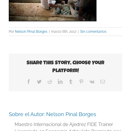
Por
Nelson Pinal Borges
|
marzo 6th, 2017
|
Sin comentarios
Share This Story, Choose Your
Platform!
Facebook
Twitter
Reddit
LinkedIn
Tumblr
Pinterest
Vk
Correo
electrónico
Sobre el Autor:
Nelson Pinal Borges
Maestro Internacional de Ajedrez FIDE Trainer