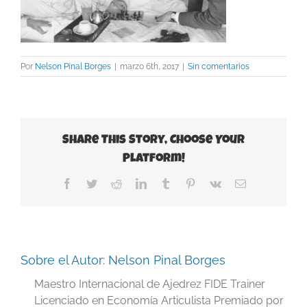
Por
Nelson Pinal Borges
|
marzo 6th, 2017
|
Sin comentarios
Share This Story, Choose Your
Platform!
Facebook
Twitter
Reddit
LinkedIn
Tumblr
Pinterest
Vk
Correo
electrónico
Sobre el Autor:
Nelson Pinal Borges
Maestro Internacional de Ajedrez FIDE Trainer
Licenciado en Economía Articulista Premiado por