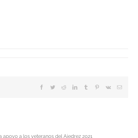
Facebook
Twitter
Reddit
LinkedIn
Tumblr
Pinterest
Vk
Correo
electrón
a apoyo a los veteranos del Ajedrez 2021