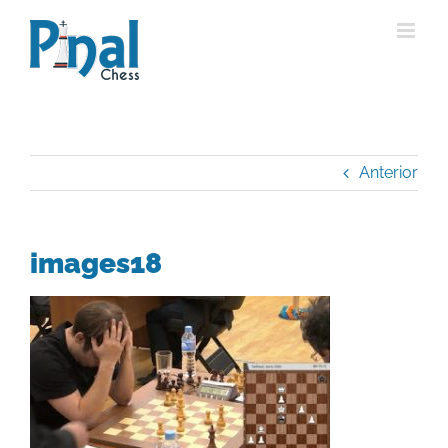
Saltar
al
contenido
Anterior
images18