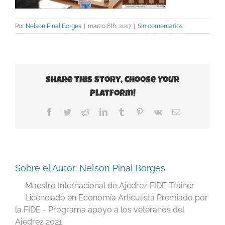
Por
Nelson Pinal Borges
|
marzo 6th, 2017
|
Sin comentarios
Share This Story, Choose Your
Platform!
Facebook
Twitter
Reddit
LinkedIn
Tumblr
Pinterest
Vk
Correo
electrónico
Sobre el Autor:
Nelson Pinal Borges
Maestro Internacional de Ajedrez FIDE Trainer
Licenciado en Economía Articulista Premiado por
la FIDE - Programa apoyo a los veteranos del
Ajedrez 2021