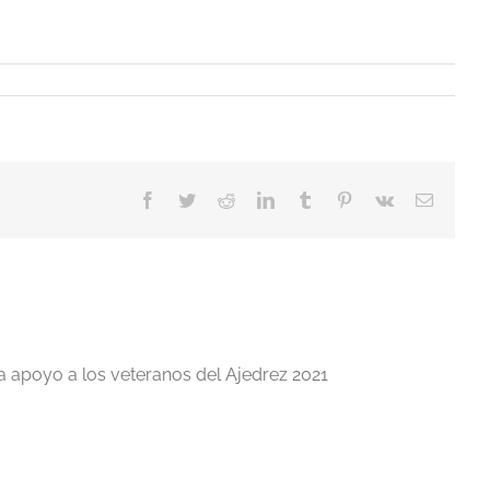
Facebook
Twitter
Reddit
LinkedIn
Tumblr
Pinterest
Vk
Correo
electrón
a apoyo a los veteranos del Ajedrez 2021