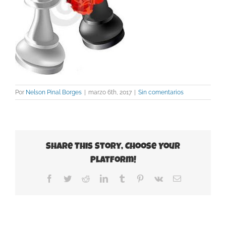
Por
Nelson Pinal Borges
|
marzo 6th, 2017
|
Sin comentarios
Share This Story, Choose Your
Platform!
Facebook
Twitter
Reddit
LinkedIn
Tumblr
Pinterest
Vk
Correo
electrónico