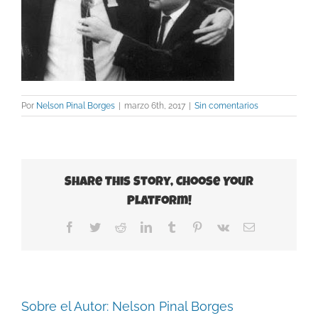
Por
Nelson Pinal Borges
|
marzo 6th, 2017
|
Sin comentarios
Share This Story, Choose Your
Platform!
Facebook
Twitter
Reddit
LinkedIn
Tumblr
Pinterest
Vk
Correo
electrónico
Sobre el Autor:
Nelson Pinal Borges