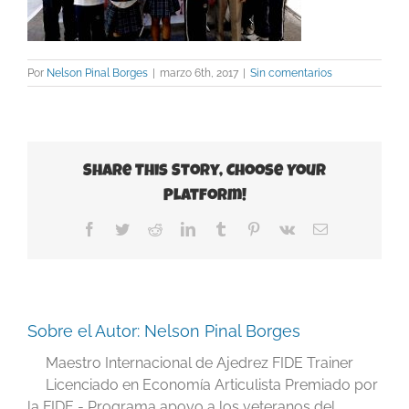
Por
Nelson Pinal Borges
|
marzo 6th, 2017
|
Sin comentarios
Share This Story, Choose Your
Platform!
Facebook
Twitter
Reddit
LinkedIn
Tumblr
Pinterest
Vk
Correo
electrónico
Sobre el Autor:
Nelson Pinal Borges
Maestro Internacional de Ajedrez FIDE Trainer
Licenciado en Economía Articulista Premiado por
la FIDE - Programa apoyo a los veteranos del