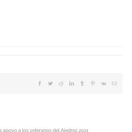
Facebook
Twitter
Reddit
LinkedIn
Tumblr
Pinterest
Vk
Correo
electrón
a apoyo a los veteranos del Ajedrez 2021