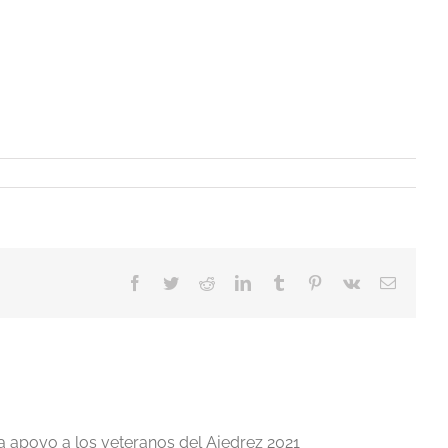
Facebook
Twitter
Reddit
LinkedIn
Tumblr
Pinterest
Vk
Correo
electrón
a apoyo a los veteranos del Ajedrez 2021