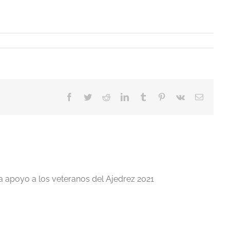
Facebook
Twitter
Reddit
LinkedIn
Tumblr
Pinterest
Vk
Correo
electrón
a apoyo a los veteranos del Ajedrez 2021