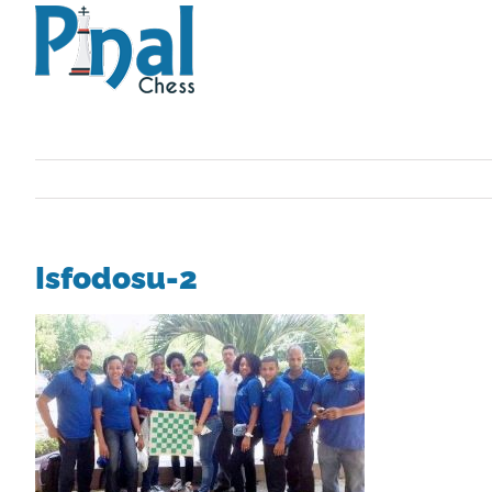
Saltar
al
contenido
Isfodosu-2