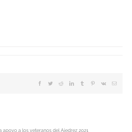
Facebook
Twitter
Reddit
LinkedIn
Tumblr
Pinterest
Vk
Correo
electrón
a apoyo a los veteranos del Ajedrez 2021