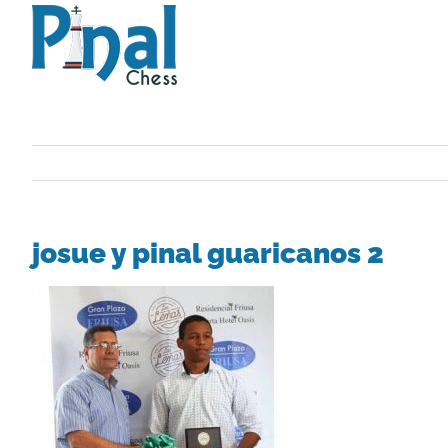
Saltar
al
contenido
josue y pinal guaricanos 2