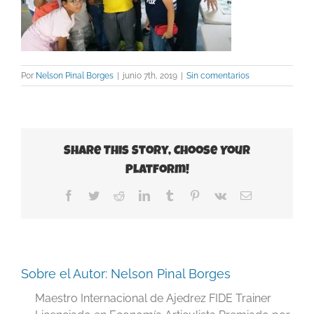
Por
Nelson Pinal Borges
|
junio 7th, 2019
|
Sin comentarios
Share This Story, Choose Your
Platform!
Facebook
Twitter
Reddit
LinkedIn
Tumblr
Pinterest
Vk
Correo
electrónico
Sobre el Autor:
Nelson Pinal Borges
Maestro Internacional de Ajedrez FIDE Trainer