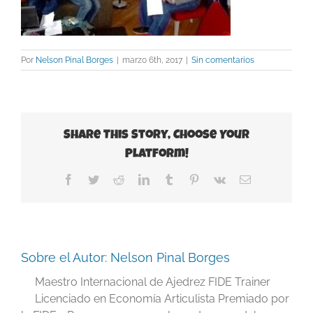
Por
Nelson Pinal Borges
|
marzo 6th, 2017
|
Sin comentarios
Share This Story, Choose Your
Platform!
Facebook
Twitter
Reddit
LinkedIn
Tumblr
Pinterest
Vk
Correo
electrónico
Sobre el Autor:
Nelson Pinal Borges
Maestro Internacional de Ajedrez FIDE Trainer
Licenciado en Economía Articulista Premiado por