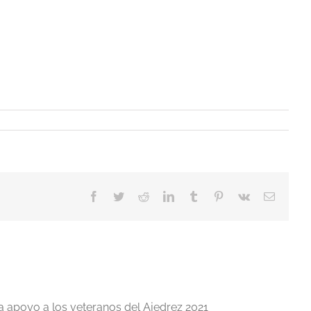
Facebook
Twitter
Reddit
LinkedIn
Tumblr
Pinterest
Vk
Correo
electrón
a apoyo a los veteranos del Ajedrez 2021