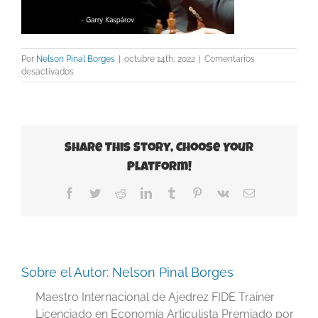
Por
Nelson Pinal Borges
|
octubre 14th, 2022
|
Comentarios
en
desactivados
Frases-
Garry-
Kasparov
Share This Story, Choose Your
Platform!
Facebook
Twitter
Reddit
LinkedIn
Tumblr
Pinterest
Vk
Correo
electrónico
Sobre el Autor:
Nelson Pinal Borges
Maestro Internacional de Ajedrez FIDE Trainer
Licenciado en Economía Articulista Premiado por