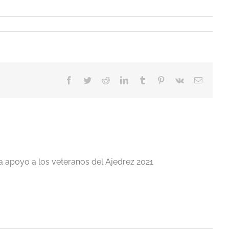
Facebook
Twitter
Reddit
LinkedIn
Tumblr
Pinterest
Vk
Correo
electrón
a apoyo a los veteranos del Ajedrez 2021