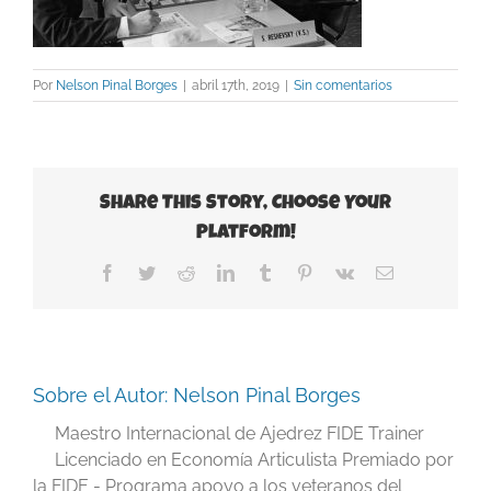
Por
Nelson Pinal Borges
|
abril 17th, 2019
|
Sin comentarios
Share This Story, Choose Your
Platform!
Facebook
Twitter
Reddit
LinkedIn
Tumblr
Pinterest
Vk
Correo
electrónico
Sobre el Autor:
Nelson Pinal Borges
Maestro Internacional de Ajedrez FIDE Trainer
Licenciado en Economía Articulista Premiado por
la FIDE - Programa apoyo a los veteranos del