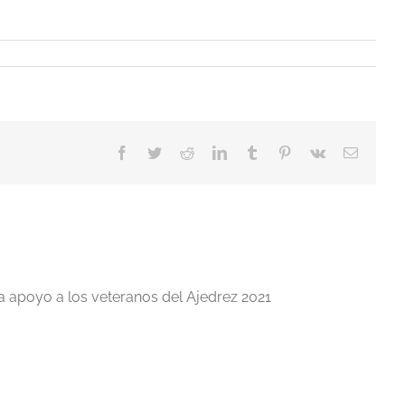
Facebook
Twitter
Reddit
LinkedIn
Tumblr
Pinterest
Vk
Correo
electrón
a apoyo a los veteranos del Ajedrez 2021