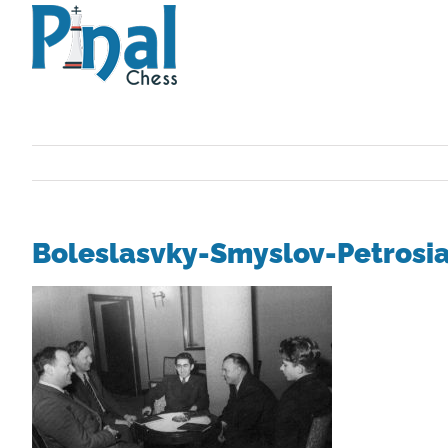
Saltar
al
contenido
Boleslasvky-Smyslov-Petrosi