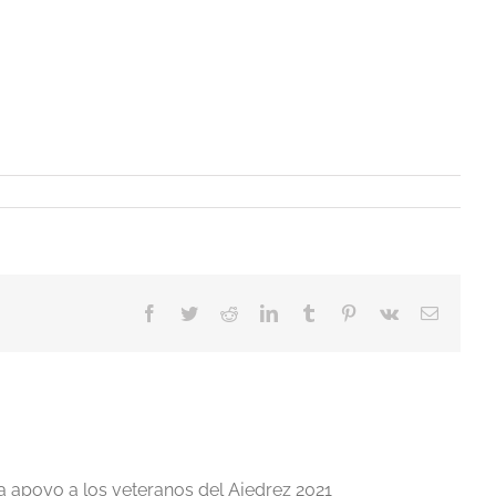
Facebook
Twitter
Reddit
LinkedIn
Tumblr
Pinterest
Vk
Correo
electrón
a apoyo a los veteranos del Ajedrez 2021