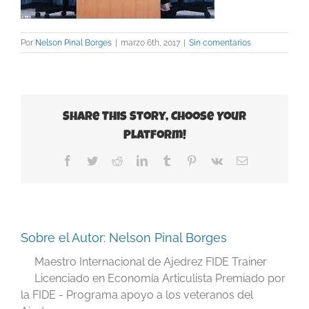
Por
Nelson Pinal Borges
|
marzo 6th, 2017
|
Sin comentarios
Share This Story, Choose Your
Platform!
Facebook
Twitter
Reddit
LinkedIn
Tumblr
Pinterest
Vk
Correo
electrónico
Sobre el Autor:
Nelson Pinal Borges
Maestro Internacional de Ajedrez FIDE Trainer
Licenciado en Economía Articulista Premiado por
la FIDE - Programa apoyo a los veteranos del