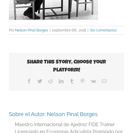
Por
Nelson Pinal Borges
|
septiembre 6th, 2018
|
Sin comentarios
Share This Story, Choose Your
Platform!
Facebook
Twitter
Reddit
LinkedIn
Tumblr
Pinterest
Vk
Correo
electrónico
Sobre el Autor:
Nelson Pinal Borges
Maestro Internacional de Ajedrez FIDE Trainer
Licenciado en Economía Articulista Premiado por