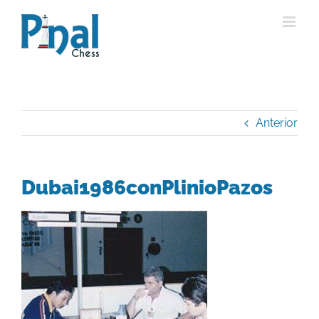
Saltar
al
contenido
Anterior
Dubai1986conPlinioPazos