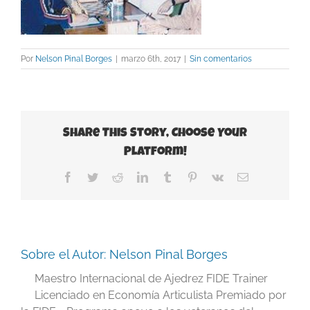
Por
Nelson Pinal Borges
|
marzo 6th, 2017
|
Sin comentarios
Share This Story, Choose Your
Platform!
Facebook
Twitter
Reddit
LinkedIn
Tumblr
Pinterest
Vk
Correo
electrónico
Sobre el Autor:
Nelson Pinal Borges
Maestro Internacional de Ajedrez FIDE Trainer
Licenciado en Economía Articulista Premiado por