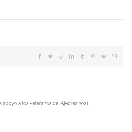
Facebook
Twitter
Reddit
LinkedIn
Tumblr
Pinterest
Vk
Correo
electrón
a apoyo a los veteranos del Ajedrez 2021