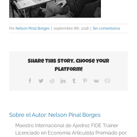
Por
Nelson Pinal Borges
|
septiembre 6th, 2018
|
Sin comentarios
Share This Story, Choose Your
Platform!
Facebook
Twitter
Reddit
LinkedIn
Tumblr
Pinterest
Vk
Correo
electrónico
Sobre el Autor:
Nelson Pinal Borges
Maestro Internacional de Ajedrez FIDE Trainer
Licenciado en Economía Articulista Premiado por