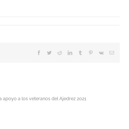
Facebook
Twitter
Reddit
LinkedIn
Tumblr
Pinterest
Vk
Correo
electrón
a apoyo a los veteranos del Ajedrez 2021