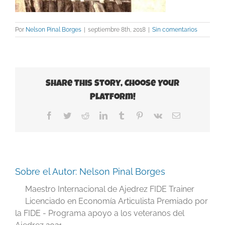
Por
Nelson Pinal Borges
|
septiembre 8th, 2018
|
Sin comentarios
Share This Story, Choose Your
Platform!
Facebook
Twitter
Reddit
LinkedIn
Tumblr
Pinterest
Vk
Correo
electrónico
Sobre el Autor:
Nelson Pinal Borges
Maestro Internacional de Ajedrez FIDE Trainer
Licenciado en Economía Articulista Premiado por
la FIDE - Programa apoyo a los veteranos del