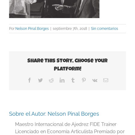
Por
Nelson Pinal Borges
|
septiembre 7th, 2018
|
Sin comentarios
Share This Story, Choose Your
Platform!
Facebook
Twitter
Reddit
LinkedIn
Tumblr
Pinterest
Vk
Correo
electrónico
Sobre el Autor:
Nelson Pinal Borges
Maestro Internacional de Ajedrez FIDE Trainer
Licenciado en Economía Articulista Premiado por