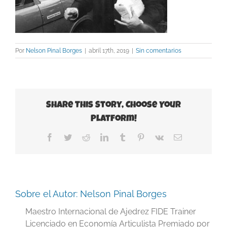
Por
Nelson Pinal Borges
|
abril 17th, 2019
|
Sin comentarios
Share This Story, Choose Your
Platform!
Facebook
Twitter
Reddit
LinkedIn
Tumblr
Pinterest
Vk
Correo
electrónico
Sobre el Autor:
Nelson Pinal Borges
Maestro Internacional de Ajedrez FIDE Trainer
Licenciado en Economía Articulista Premiado por