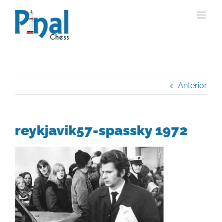
Saltar
al
contenido
Anterior
reykjavik57-spassky 1972