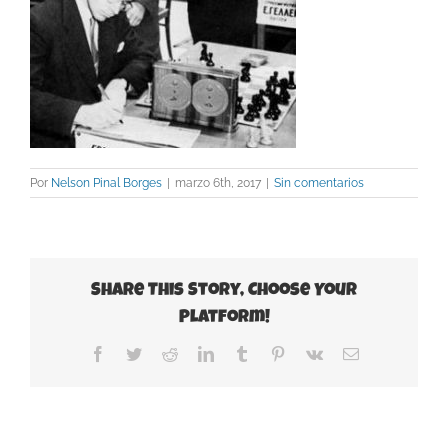
Por
Nelson Pinal Borges
|
marzo 6th, 2017
|
Sin comentarios
Share This Story, Choose Your
Platform!
Facebook
Twitter
Reddit
LinkedIn
Tumblr
Pinterest
Vk
Correo
electrónico