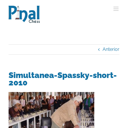
Saltar
al
contenido
Anterior
Simultanea-Spassky-short-
2010