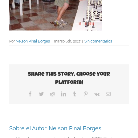
Por
Nelson Pinal Borges
|
marzo 6th, 2017
|
Sin comentarios
Share This Story, Choose Your
Platform!
Facebook
Twitter
Reddit
LinkedIn
Tumblr
Pinterest
Vk
Correo
electrónico
Sobre el Autor:
Nelson Pinal Borges