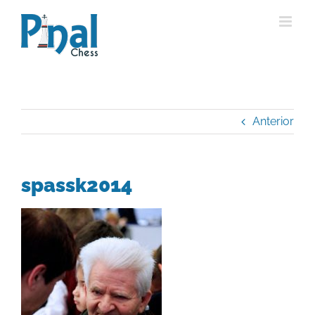
Saltar
al
contenido
Anterior
spassk2014