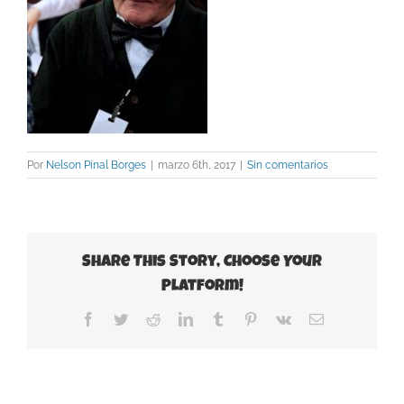
Por
Nelson Pinal Borges
|
marzo 6th, 2017
|
Sin comentarios
Share This Story, Choose Your
Platform!
Facebook
Twitter
Reddit
LinkedIn
Tumblr
Pinterest
Vk
Correo
electrónico