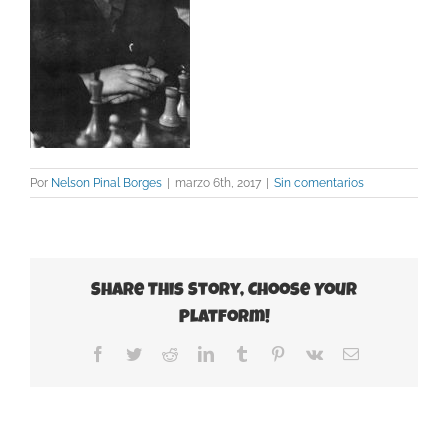
Por
Nelson Pinal Borges
|
marzo 6th, 2017
|
Sin comentarios
Share This Story, Choose Your
Platform!
Facebook
Twitter
Reddit
LinkedIn
Tumblr
Pinterest
Vk
Correo
electrónico