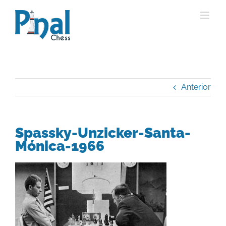
Saltar
al
contenido
Anterior
Spassky-Unzicker-Santa-
Mónica-1966