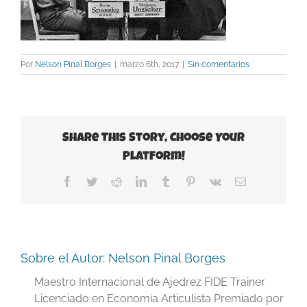
Por
Nelson Pinal Borges
|
marzo 6th, 2017
|
Sin comentarios
Share This Story, Choose Your
Platform!
Facebook
Twitter
Reddit
LinkedIn
Tumblr
Pinterest
Vk
Correo
electrónico
Sobre el Autor:
Nelson Pinal Borges
Maestro Internacional de Ajedrez FIDE Trainer
Licenciado en Economía Articulista Premiado por