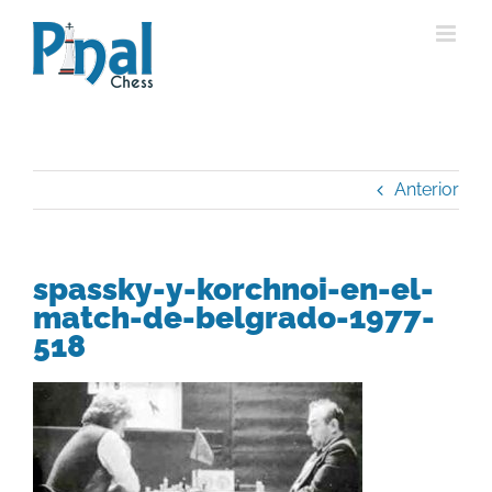
Saltar
al
contenido
Anterior
spassky-y-korchnoi-en-el-
match-de-belgrado-1977-
518