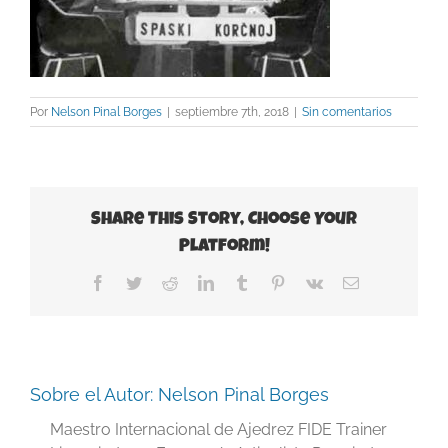
Por
Nelson Pinal Borges
|
septiembre 7th, 2018
|
Sin comentarios
Share This Story, Choose Your
Platform!
Facebook
Twitter
Reddit
LinkedIn
Tumblr
Pinterest
Vk
Correo
electrónico
Sobre el Autor:
Nelson Pinal Borges
Maestro Internacional de Ajedrez FIDE Trainer