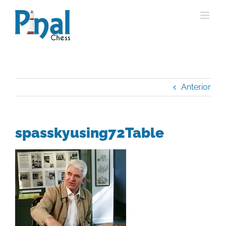
Saltar
al
contenido
Anterior
spasskyusing72Table