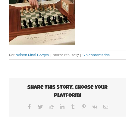
Por
Nelson Pinal Borges
|
marzo 6th, 2017
|
Sin comentarios
Share This Story, Choose Your
Platform!
Facebook
Twitter
Reddit
LinkedIn
Tumblr
Pinterest
Vk
Correo
electrónico