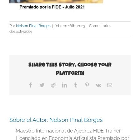
Por
Nelson Pinal Borges
|
febrero 18th, 2023
|
Comentarios
en
desactivados
Announcements
Share This Story, Choose Your
Platform!
Facebook
Twitter
Reddit
LinkedIn
Tumblr
Pinterest
Vk
Correo
electrónico
Sobre el Autor:
Nelson Pinal Borges
Maestro Internacional de Ajedrez FIDE Trainer
Licenciado en Economía Articulista Premiado por