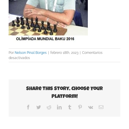
Por
Nelson Pinal Borges
|
febrero 18th, 2023
|
Comentarios
en
desactivados
Bakú
2016.1
Share This Story, Choose Your
Platform!
Facebook
Twitter
Reddit
LinkedIn
Tumblr
Pinterest
Vk
Correo
electrónico