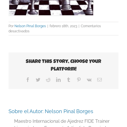
Por
Nelson Pinal Borges
|
febrero 18th, 2023
|
Comentarios
en
desactivados
pulpo
ajedrez
Share This Story, Choose Your
Platform!
Facebook
Twitter
Reddit
LinkedIn
Tumblr
Pinterest
Vk
Correo
electrónico
Sobre el Autor:
Nelson Pinal Borges
Maestro Internacional de Ajedrez FIDE Trainer