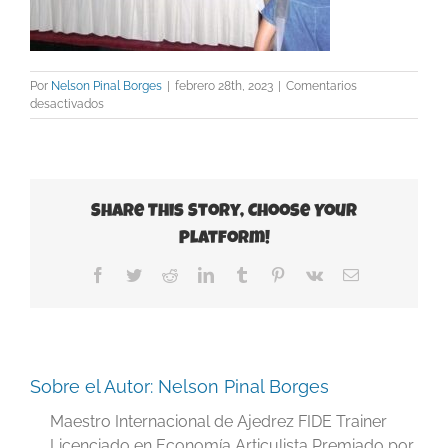
Por
Nelson Pinal Borges
|
febrero 28th, 2023
|
Comentarios
en
desactivados
Clausura
del
Torneo
2
Share This Story, Choose Your
Platform!
Facebook
Twitter
Reddit
LinkedIn
Tumblr
Pinterest
Vk
Correo
electrónico
Sobre el Autor:
Nelson Pinal Borges
Maestro Internacional de Ajedrez FIDE Trainer
Licenciado en Economía Articulista Premiado por