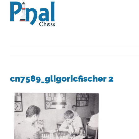
Saltar
al
contenido
cn7589_gligoricfischer 2