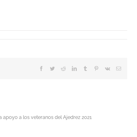
Facebook
Twitter
Reddit
LinkedIn
Tumblr
Pinterest
Vk
Correo
electrón
a apoyo a los veteranos del Ajedrez 2021