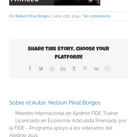
Por
Nelson Pinal Borges
|
junio 23rd, 2019
|
Sin comentarios
Share This Story, Choose Your
Platform!
Facebook
Twitter
Reddit
LinkedIn
Tumblr
Pinterest
Vk
Correo
electrónico
Sobre el Autor:
Nelson Pinal Borges
Maestro Internacional de Ajedrez FIDE Trainer
Licenciado en Economía Articulista Premiado por
la FIDE - Programa apoyo a los veteranos del
Ajedrez 2021