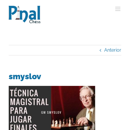
Saltar
al
contenido
Anterior
smyslov